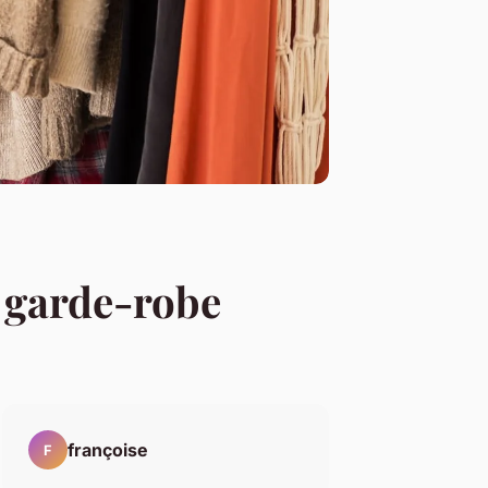
e garde-robe
françoise
F