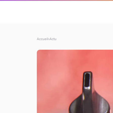
Accueil
›
Actu