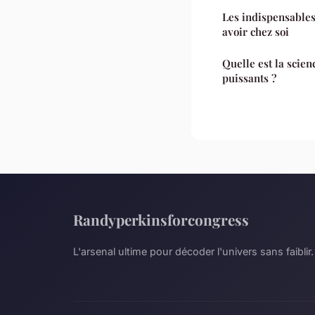
Les indispensables d
avoir chez soi
Quelle est la scien
puissants ?
Randyperkinsforcongress
L'arsenal ultime pour décoder l'univers sans faiblir.