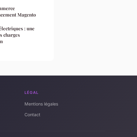
ommerce
encement Magento
électriques : une
es charges
on
LÉGAL
Mentions légales
Contact