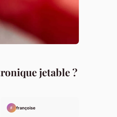
ronique jetable ?
françoise
F