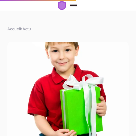
Accueil
›
Actu