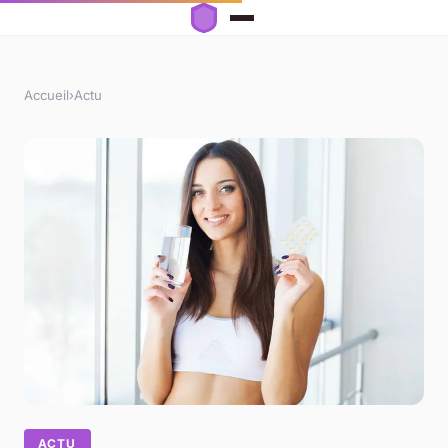
Accueil
›
Actu
ACTU