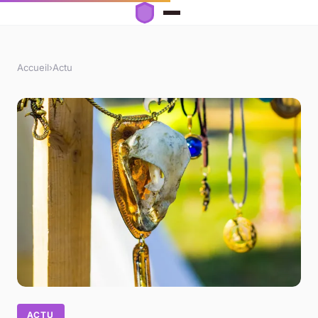
Accueil
›
Actu
ACTU