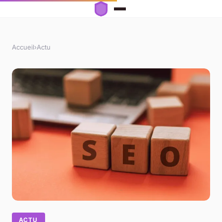
Accueil
›
Actu
ACTU