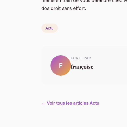
même en train de vous détendre chez vo
dos droit sans effort.
Actu
ECRIT PAR
F
françoise
← Voir tous les articles Actu