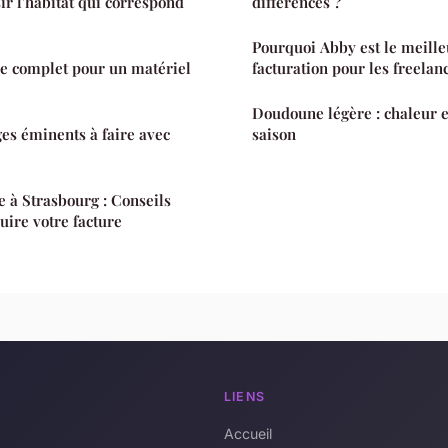
sir l'habitat qui correspond
différences ?
Pourquoi Abby est le meilleu
de complet pour un matériel
facturation pour les freelan
Doudoune légère : chaleur et
ges éminents à faire avec
saison
 à Strasbourg : Conseils
uire votre facture
LIENS
Accueil