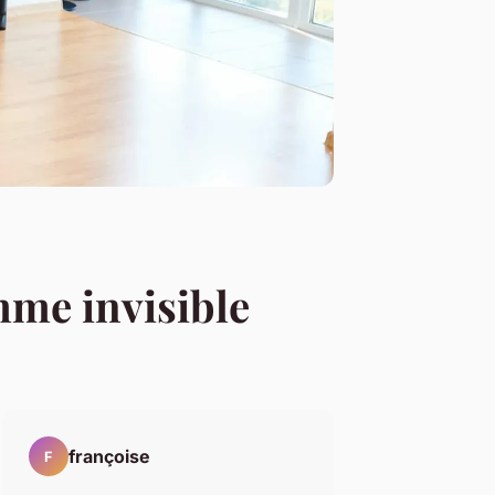
mme invisible
françoise
F