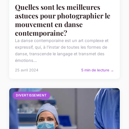
Quelles sont les meilleures
astuces pour photographier le
mouvement en danse
contemporaine?
La danse contemporaine est un art complexe et
expressif, qui, à l'instar de toutes les formes de
danse, transcende le langage et transmet des
émotions...
25 avril 2024
5 min de lecture →
DIVERTISSEMENT