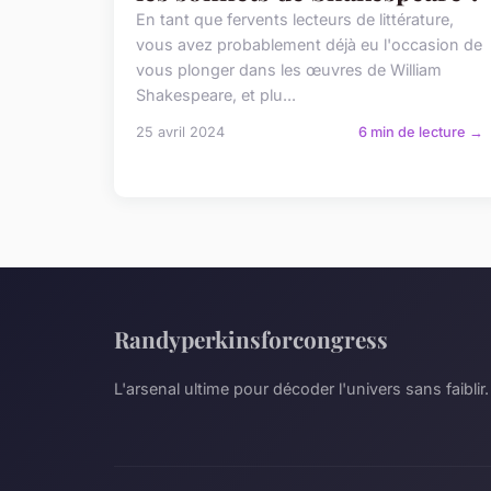
En tant que fervents lecteurs de littérature,
vous avez probablement déjà eu l'occasion de
vous plonger dans les œuvres de William
Shakespeare, et plu...
25 avril 2024
6 min de lecture →
Randyperkinsforcongress
L'arsenal ultime pour décoder l'univers sans faiblir.