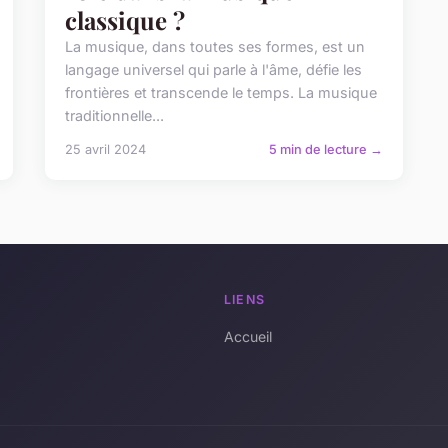
classique ?
La musique, dans toutes ses formes, est un
langage universel qui parle à l'âme, défie les
frontières et transcende le temps. La musique
traditionnelle...
25 avril 2024
5 min de lecture →
LIENS
Accueil