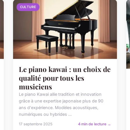
CULTURE
Le piano kawai : un choix de
qualité pour tous les
musiciens
Le piano Kawai allie tradition et innovation
grâce à une expertise japonaise plus de 90
ans d'expérience. Modèles acoustiques,
numériques ou hybrides ...
17 septembre 2025
4 min de lecture →