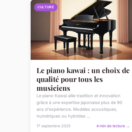
CULTURE
Le piano kawai : un choix de
qualité pour tous les
musiciens
Le piano Kawai allie tradition et innovation
grâce à une expertise japonaise plus de 90
ans d'expérience. Modèles acoustiques,
numériques ou hybrides ...
17 septembre 2025
4 min de lecture →