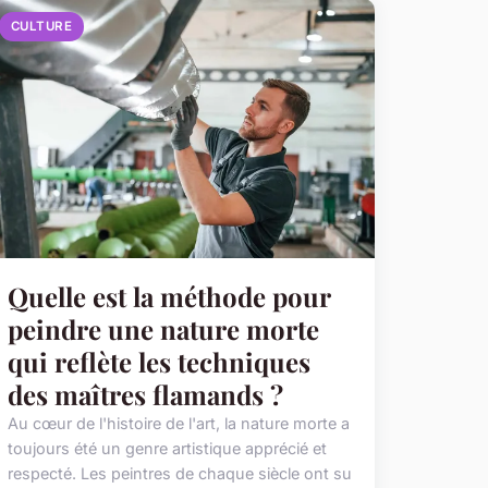
CULTURE
Quelle est la méthode pour
peindre une nature morte
qui reflète les techniques
des maîtres flamands ?
Au cœur de l'histoire de l'art, la nature morte a
toujours été un genre artistique apprécié et
respecté. Les peintres de chaque siècle ont su