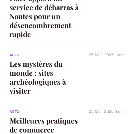
service de débarras à
Nantes pour un
désencombrement
rapide
25 Mar. 2026
2 min
ACTU
Les mystères du
monde : sites
archéologiques à
visiter
25 Mar. 2026
3 min
ACTU
Meilleures pratiques
de commerce