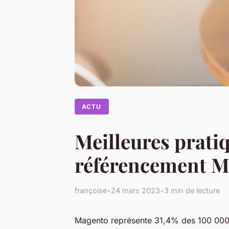
ACTU
Meilleures prati
référencement M
françoise
•
24 mars 2023
•
3 min de lecture
Magento représente 31,4% des 100 000 