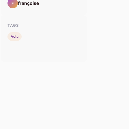
françoise
F
TAGS
Actu