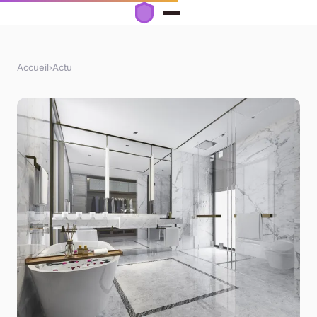
Accueil
›
Actu