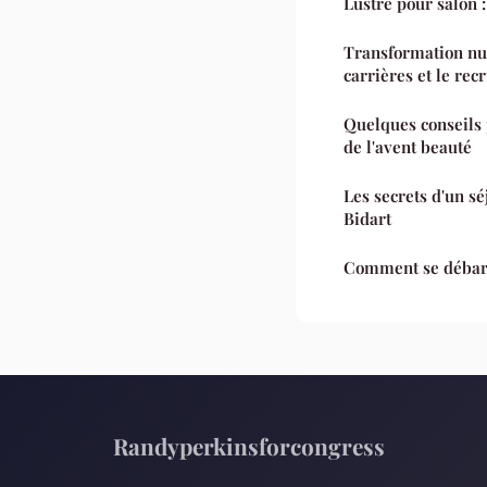
Lustre pour salon :
Transformation nu
carrières et le re
Quelques conseils 
de l'avent beauté
Les secrets d'un s
Bidart
Comment se débara
Randyperkinsforcongress