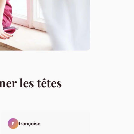
ner les têtes
françoise
F