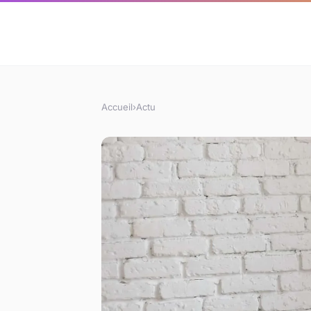
Accueil
›
Actu