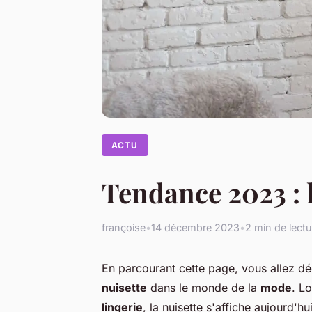
ACTU
Tendance 2023 : l
françoise
•
14 décembre 2023
•
2 min de lectu
En parcourant cette page, vous allez d
nuisette
dans le monde de la
mode
. L
lingerie
, la nuisette s'affiche aujourd'hu