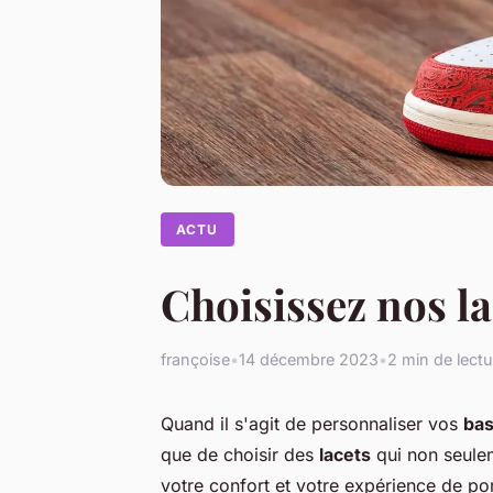
ACTU
Choisissez nos la
françoise
•
14 décembre 2023
•
2 min de lectu
Quand il s'agit de personnaliser vos
bas
que de choisir des
lacets
qui non seulem
votre confort et votre expérience de por