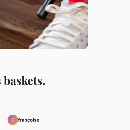
 baskets.
françoise
F