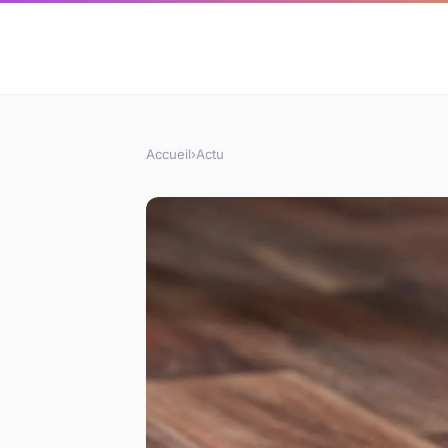
Accueil
›
Actu