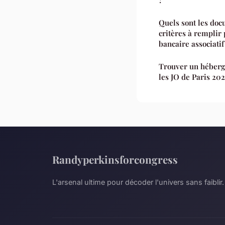
Quels sont les doc
critères à remplir
bancaire associatif
Trouver un héber
les JO de Paris 20
Randyperkinsforcongress
L'arsenal ultime pour décoder l'univers sans faiblir.