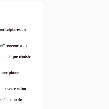
 marketplaces en
référenceur web
pe tactique choisir
 smartphone
pour votre salon
e sélection de