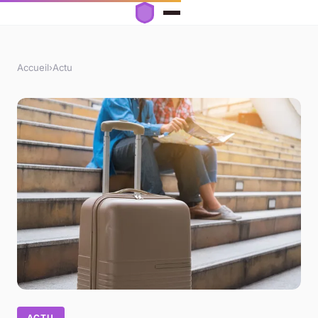
Accueil
›
Actu
ACTU