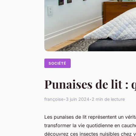
SOCIÉTÉ
Punaises de lit :
françoise
•
3 juin 2024
•
2 min de lecture
Les punaises de lit représentent un véri
transformer la vie quotidienne en cauch
découvrez ces insectes nuisibles chez vo