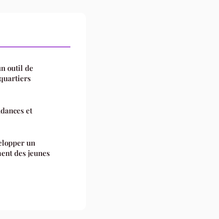
n outil de
quartiers
ndances et
elopper un
nt des jeunes