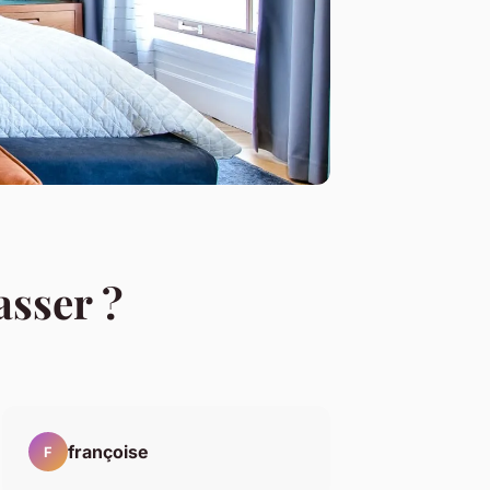
asser ?
françoise
F