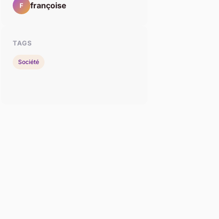
françoise
F
TAGS
Société