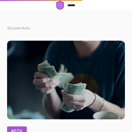
Accueil
›
Actu
ACTU