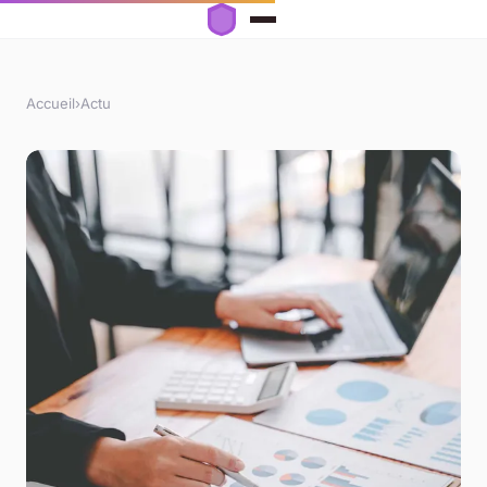
Accueil
›
Actu