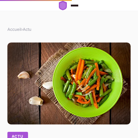
Accueil
›
Actu
ACTU