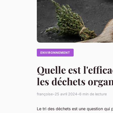
ENVIRONNEMENT
Quelle est l'effic
les déchets orga
françoise
•
25 avril 2024
•
6 min de lecture
Le tri des déchets est une question qui 