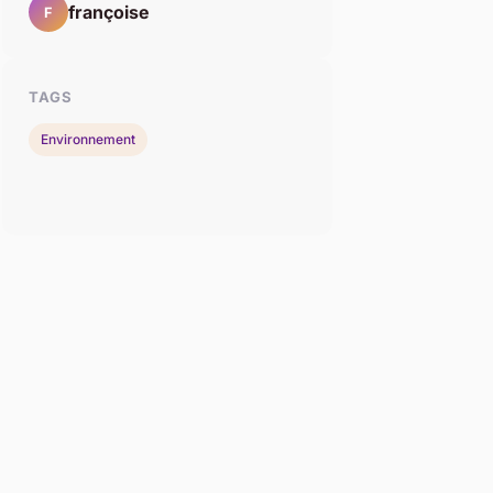
françoise
F
TAGS
Environnement