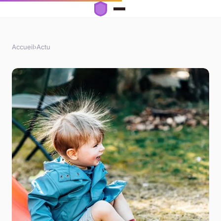
Accueil
›
Actu