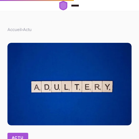
Accueil
›
Actu
ACTU