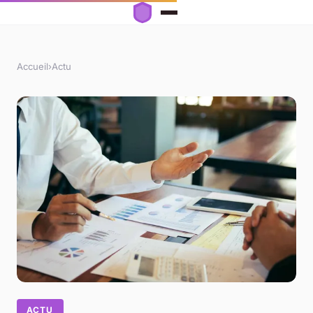
Accueil
›
Actu
ACTU